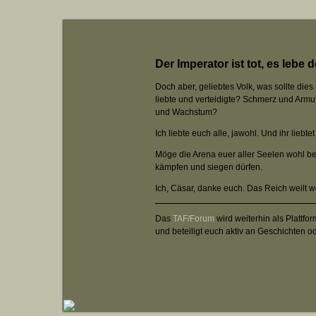
Der Imperator ist tot, es lebe 
Doch aber, geliebtes Volk, was sollte die
liebte und verteidigte? Schmerz und Armut
und Wachstum?
Ich liebte euch alle, jawohl. Und ihr liebt
Möge die Arena euer aller Seelen wohl be
kämpfen und siegen dürfen.
Ich, Cäsar, danke euch. Das Reich weilt w
Das
TAF/Forum
wird weiterhin als Plattf
und beteiligt euch aktiv an Geschichten o